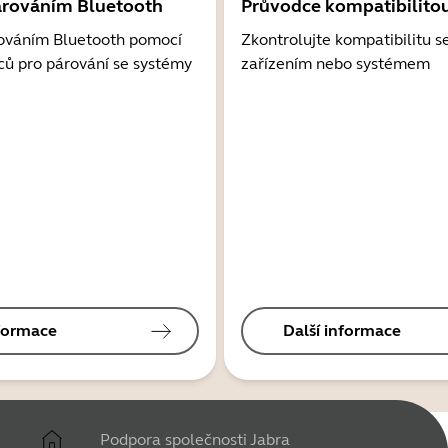
árováním Bluetooth
Průvodce kompatibilito
ováním Bluetooth pomocí
Zkontrolujte kompatibilitu s
ců pro párování se systémy
zařízením nebo systémem
nformace
Další informace
Podpora společnosti Jabra