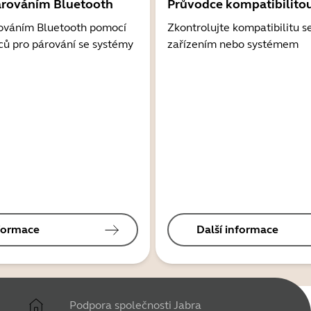
árováním Bluetooth
Průvodce kompatibilito
ováním Bluetooth pomocí
Zkontrolujte kompatibilitu s
ců pro párování se systémy
zařízením nebo systémem
nformace
Další informace
Podpora společnosti Jabra