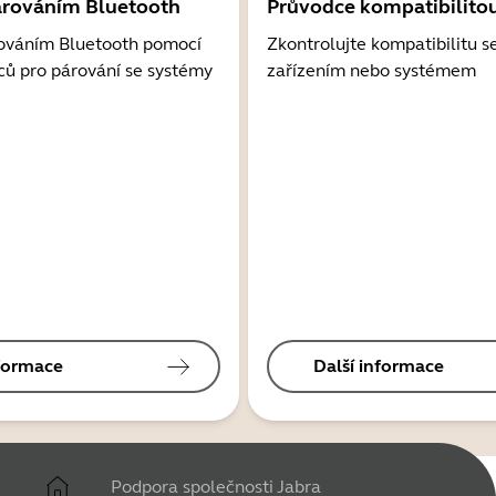
árováním Bluetooth
Průvodce kompatibilito
ováním Bluetooth pomocí
Zkontrolujte kompatibilitu s
ců pro párování se systémy
zařízením nebo systémem
nformace
Další informace
Podpora společnosti Jabra