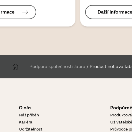
formace
Další informac
Podpora společnosti Jabra
/
Product not availab
O nás
Podpůrné
Náš příběh
Produktová
Kariéra
Uživatelské
Udržitelnost
Průvodce p