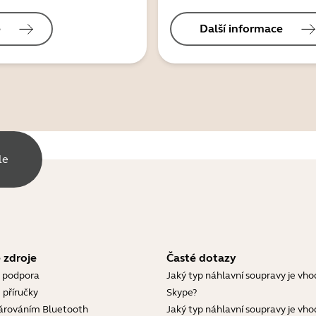
e
Další informace
le
 zdroje
Časté dotazy
 podpora
Jaký typ náhlavní soupravy je vho
 příručky
Skype?
árováním Bluetooth
Jaký typ náhlavní soupravy je vho