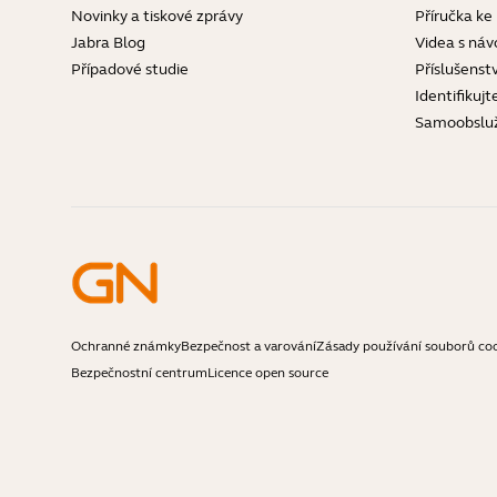
Novinky a tiskové zprávy
Příručka ke
Jabra Blog
Videa s náv
Případové studie
Příslušenstv
Identifikujt
Samoobslu
Ochranné známky
Bezpečnost a varování
Zásady používání souborů co
Bezpečnostní centrum
Licence open source