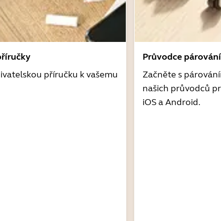
příručky
Průvodce párován
ivatelskou příručku k vašemu
Začněte s párován
našich průvodců pr
iOS a Android.