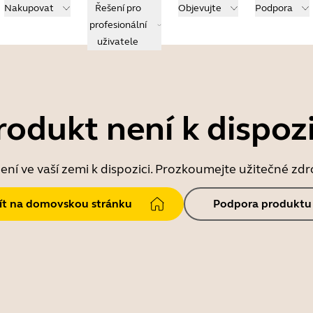
Nakupovat
Řešení pro
Objevujte
Podpora
profesionální
uživatele
rodukt není k dispozi
ní ve vaší zemi k dispozici. Prozkoumejte užitečné zd
jít na domovskou stránku
Podpora produktu