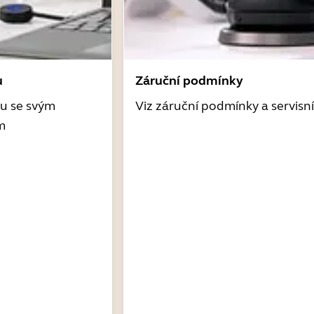
u
Záruční podmínky
tu se svým
Viz záruční podmínky a servisn
m