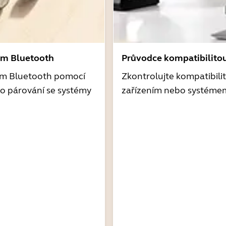
ím Bluetooth
Průvodce kompatibilito
ím Bluetooth pomocí
Zkontrolujte kompatibili
o párování se systémy
zařízením nebo systéme