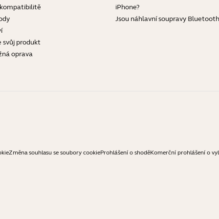
 kompatibilitě
iPhone?
ody
Jsou náhlavní soupravy Bluetoot
í
e svůj produkt
žná oprava
okie
Změna souhlasu se soubory cookie
Prohlášení o shodě
Komerční prohlášení o vy