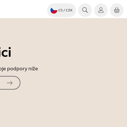
CS
/ CZK
ci
roje podpory níže