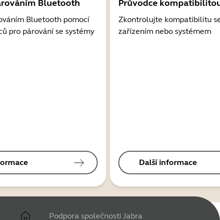
árováním Bluetooth
Průvodce kompatibilito
ováním Bluetooth pomocí
Zkontrolujte kompatibilitu s
ců pro párování se systémy
zařízením nebo systémem
nformace
Další informace
Podpora společnosti Jabra