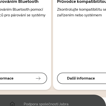
árováním Bluetooth
Průvodce kompatibilito
ováním Bluetooth pomocí
Zkontrolujte kompatibilitu s
ců pro párování se systémy
zařízením nebo systémem
nformace
Další informace
Podpora společnosti Jabra