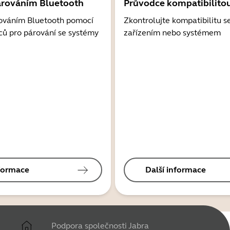
árováním Bluetooth
Průvodce kompatibilito
ováním Bluetooth pomocí
Zkontrolujte kompatibilitu s
ců pro párování se systémy
zařízením nebo systémem
nformace
Další informace
Podpora společnosti Jabra