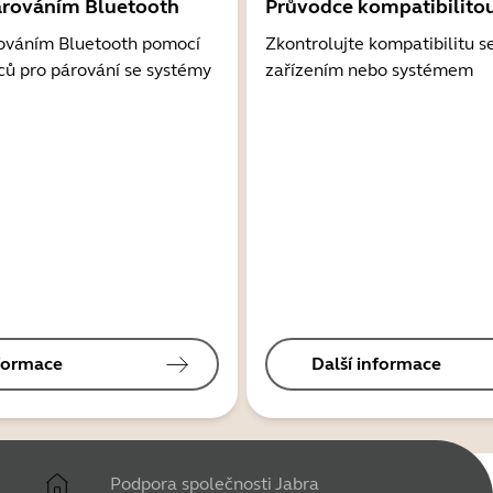
árováním Bluetooth
Průvodce kompatibilito
ováním Bluetooth pomocí
Zkontrolujte kompatibilitu s
ců pro párování se systémy
zařízením nebo systémem
nformace
Další informace
Podpora společnosti Jabra