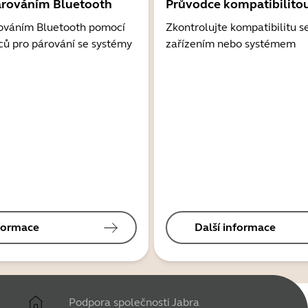
árováním Bluetooth
Průvodce kompatibilito
ováním Bluetooth pomocí
Zkontrolujte kompatibilitu s
ců pro párování se systémy
zařízením nebo systémem
nformace
Další informace
Podpora společnosti Jabra