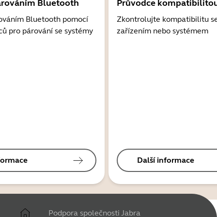
árováním Bluetooth
Průvodce kompatibilito
ováním Bluetooth pomocí
Zkontrolujte kompatibilitu s
ců pro párování se systémy
zařízením nebo systémem
nformace
Další informace
Podpora společnosti Jabra