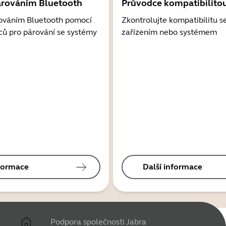
árováním Bluetooth
Průvodce kompatibilito
ováním Bluetooth pomocí
Zkontrolujte kompatibilitu s
ců pro párování se systémy
zařízením nebo systémem
nformace
Další informace
Podpora společnosti Jabra