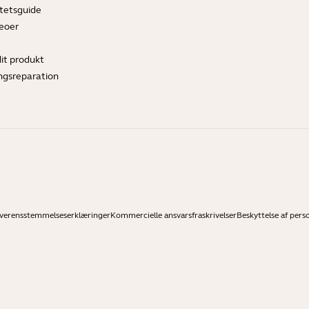
tetsguide
deoer
dit produkt
ngsreparation
verensstemmelseserklæringer
Kommercielle ansvarsfraskrivelser
Beskyttelse af pers