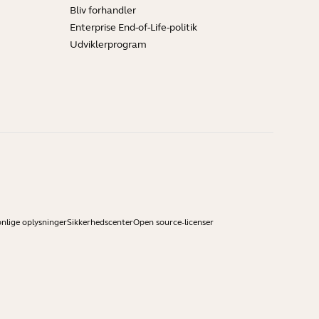
Bliv forhandler
Enterprise End-of-Life-politik
Udviklerprogram
onlige oplysninger
Sikkerhedscenter
Open source-licenser