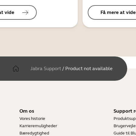
at vide
Få mere at vide
Jabra Support
/
Product not available
Om os
Support r
Vores historie
Produktsup
Karrieremuligheder
Brugervejle
Bæredygtighed
Guide til B