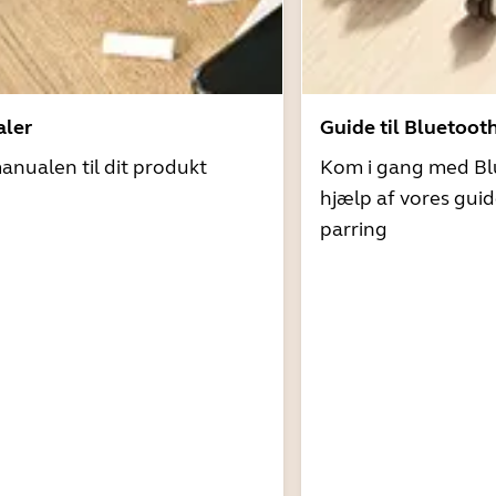
ler
Guide til Bluetoot
nualen til dit produkt
Kom i gang med Bl
hjælp af vores guid
parring