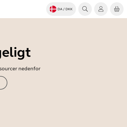
DA
/ DKK
eligt
essourcer nedenfor