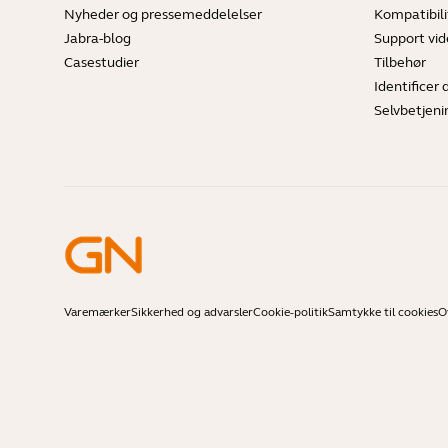
Nyheder og pressemeddelelser
Kompatibili
Jabra-blog
Support vi
Casestudier
Tilbehør
Identificer 
Selvbetjeni
Varemærker
Sikkerhed og advarsler
Cookie-politik
Samtykke til cookies
O