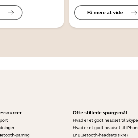
Få mere at vide
essourcer
Ofte stillede spørgsmål
port
Hvad er et godt headset til Skype
dninger
Hvad er et godt headset til iPhon
luetooth-parring
Er Bluetooth-headsets sikre?