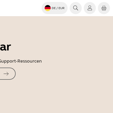
DE
/ EUR
ar
e Support-Ressourcen