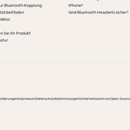
zur Bluetooth-Kopplung
iPhone?
tätsleitfaden
Sind Bluetooth-Headsets sicher?
videos
en Sie Ihr Produkt
ratur
erklärungen
Impressum
Datenschutzbestimmungen
Sicherheitszentrum
Open-Source