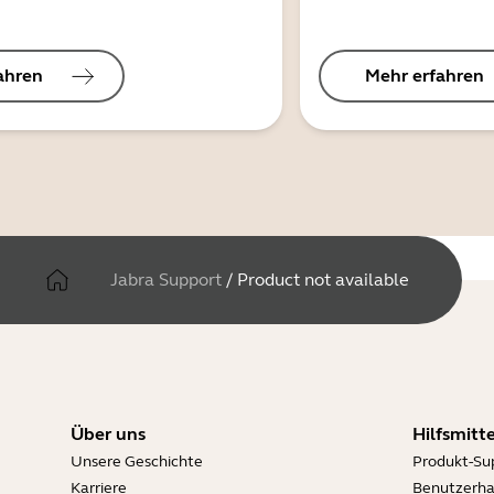
ahren
Mehr erfahren
Jabra Support
/
Product not available
Über uns
Hilfsmitte
Unsere Geschichte
Produkt-Su
Karriere
Benutzerh