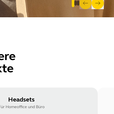
ere
kte
Headsets
Für Homeoffice und Büro