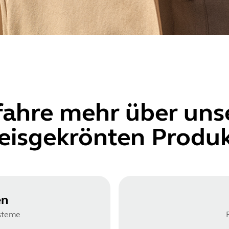
fahre mehr über
uns
eisgekrönten Produ
en
steme