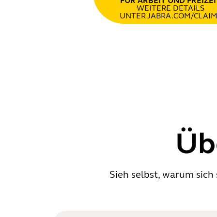
FÜR ARBEIT UND FREIZEI
WEITERE DETAILS
UNTER JABRA.COM/CLAIM
Üb
Sieh selbst, warum sich