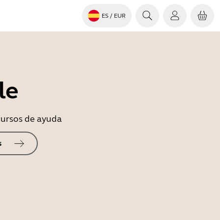
ES
/ EUR
le
ecursos de ayuda
s