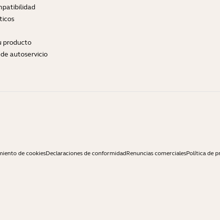
patibilidad
ticos
tu producto
de autoservicio
miento de cookies
Declaraciones de conformidad
Renuncias comerciales
Política de p