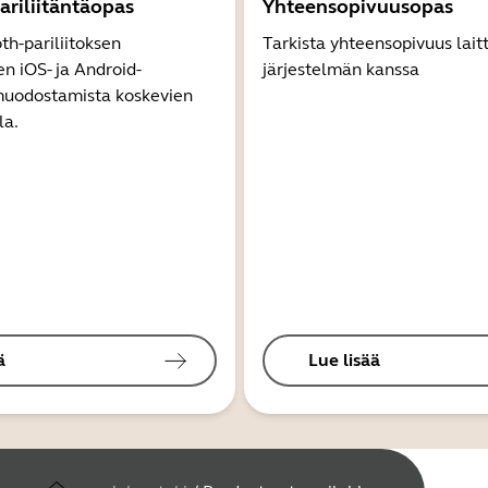
ariliitäntäopas
Yhteensopivuusopas
th-pariliitoksen
Tarkista yhteensopivuus lait
 iOS- ja Android-
järjestelmän kanssa
 muodostamista koskevien
la.
ä
Lue lisää