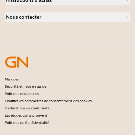
Instructions d'achat
Speakerphones
Études de cas
Caméras de visioconférence
Localisateur de Partenaire
Caméras personnelles
Nous contacter
Logiciels
Contactez notre service commercial
Accessoires
Contactez le support
Support de la boutique en ligne
Enregistrez votre produit
Programme Développeurs
Programme partenaires
Garantie & Service
Politique de fin de vie de l'entreprise
Marques
Sécurité et mise en garde
Politique des cookies
Modifier les paramètres de consentement des cookies
Déclarations de conformité
Les études qui le prouvent
Politique de Confidentialité