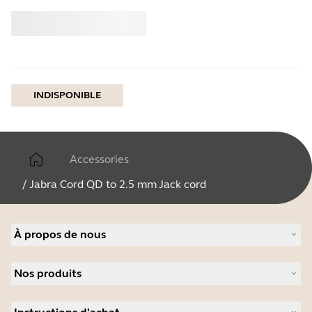
Acheter
Jabra
INDISPONIBLE
Accessories
/
Jabra Cord QD to 2.5 mm Jack cord
À propos de nous
À propos de Jabra
Nos produits
Carrières
Durabilité
Micro-casques
Actualité et communiqués de presse