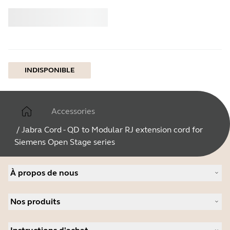
Acheter
Jabra
INDISPONIBLE
Accessories
/
Jabra Cord - QD to Modular RJ extension cord for
Siemens Open Stage series
À propos de nous
À propos de Jabra
Nos produits
Carrières
Durabilité
Micro-casques
Actualité et communiqués de presse