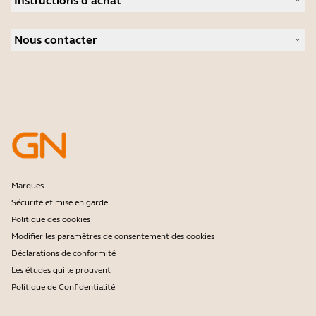
Instructions d'achat
Speakerphones
Études de cas
Caméras de visioconférence
Localisateur de Partenaire
Caméras personnelles
Nous contacter
Logiciels
Contactez notre service commercial
Accessoires
Contactez le support
Support de la boutique en ligne
Enregistrez votre produit
Programme Développeurs
Programme partenaires
Garantie & Service
Politique de fin de vie de l'entreprise
Marques
Sécurité et mise en garde
Politique des cookies
Modifier les paramètres de consentement des cookies
Déclarations de conformité
Les études qui le prouvent
Politique de Confidentialité