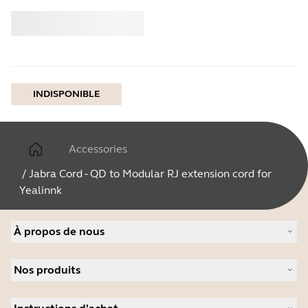
Acheter
Jabra
INDISPONIBLE
Accessories
/
Jabra Cord - QD to Modular RJ extension cord for
Yealinnk
À propos de nous
À propos de Jabra
Nos produits
Carrières
Durabilité
Micro-casques
Actualité et communiqués de presse