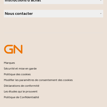
Instructions d'achat
Speakerphones
Études de cas
Caméras de visioconférence
Localisateur de Partenaire
Caméras personnelles
Nous contacter
Logiciels
Contactez notre service commercial
Accessoires
Contactez le support
Support de la boutique en ligne
Enregistrez votre produit
Programme Développeurs
Programme partenaires
Garantie & Service
Politique de fin de vie de l'entreprise
Marques
Sécurité et mise en garde
Politique des cookies
Modifier les paramètres de consentement des cookies
Déclarations de conformité
Les études qui le prouvent
Politique de Confidentialité