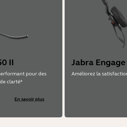
0 II
Jabra Engage
performant pour des
Améliorez la satisfactio
de clarté*
En savoir plus