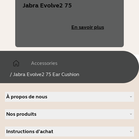
Jabra Evolve2 75
En savoir plus
Accessories
/
Jabra Evolve2 75 Ear Cushion
À propos de nous
À propos de Jabra
Nos produits
Carrières
Durabilité
Micro-casques
Actualité et communiqués de presse
Instructions d'achat
Speakerphones
Études de cas