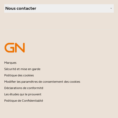
Caméras de visioconférence
Localisateur de Partenaire
Caméras personnelles
Nous contacter
Logiciels
Contactez notre service commercial
Accessoires
Contactez le support
Support de la boutique en ligne
Enregistrez votre produit
Programme Développeurs
Programme partenaires
Garantie & Service
Politique de fin de vie de l'entreprise
Marques
Sécurité et mise en garde
Politique des cookies
Modifier les paramètres de consentement des cookies
Déclarations de conformité
Les études qui le prouvent
Politique de Confidentialité