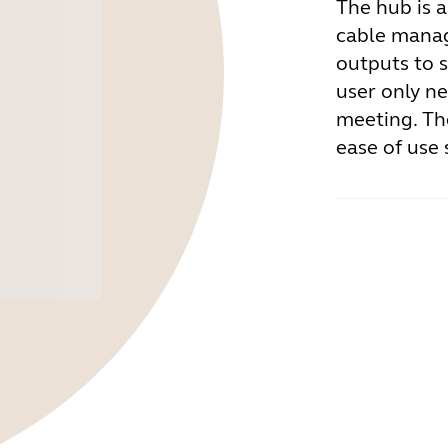
The hub is a
cable manag
outputs to 
user only ne
meeting. Th
ease of use 