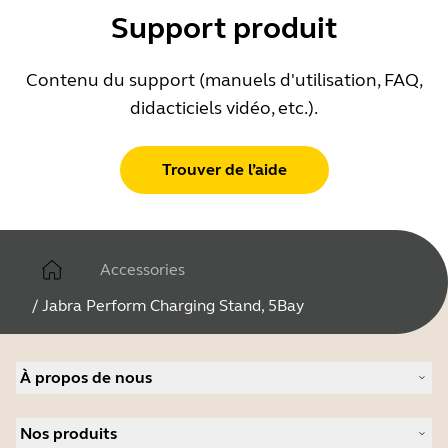
Support produit
Matériaux utilisés
CRS, PC & PC/ABS plastique,
Contenu du support (manuels d'utilisation, FAQ,
caoutchouc siliconé
didacticiels vidéo, etc.).
Poids de l'unité principale
Trouver de l’aide
986 g
Garantie
Accessories
2 ans
/
Jabra Perform Charging Stand, 5Bay
Caractéristiques et fonctions des LED
Indicateur de charge
À propos de nous
À propos de Jabra
Durée de charge
Nos produits
Carrières