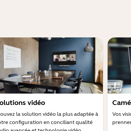
olutions vidéo
Camér
rouvez la solution vidéo la plus adaptée à
Vos vis
otre configuration en conciliant qualité
prenne
udio avancée et technologie vidéo