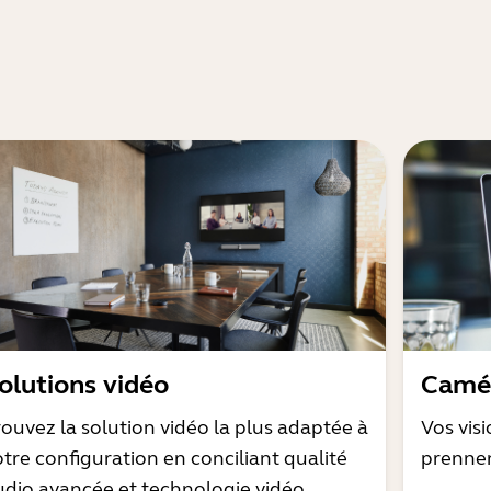
olutions vidéo
Camér
rouvez la solution vidéo la plus adaptée à
Vos vis
otre configuration en conciliant qualité
prenne
udio avancée et technologie vidéo