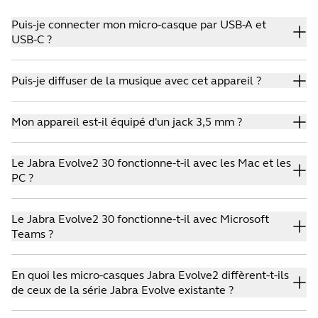
Puis-je connecter mon micro-casque par USB-A et
USB-C ?
Oui. Vous pouvez choisir entre une connectivité USB-A et
Puis-je diffuser de la musique avec cet appareil ?
USB-C.
Oui. Le Jabra Evolve2 30 est équipé de haut-parleurs 28
Mon appareil est-il équipé d'un jack 3,5 mm ?
mm dont les performances vous permettent d'obtenir un
son de haute qualité.
Non. Seuls les modèles Evolve suivants sont fournis avec
Le Jabra Evolve2 30 fonctionne-t-il avec les Mac et les
un jack 3,5 mm : Evolve2 85, Evolve 80, Evolve 40 et
PC ?
Evolve 30.
Oui. Le Jabra Evolve2 30 est compatible avec les deux
Le Jabra Evolve2 30 fonctionne-t-il avec Microsoft
systèmes.
Teams ?
Oui. Le Jabra Evolve2 30 est disponible en deux modèles :
En quoi les micro-casques Jabra Evolve2 diffèrent-t-ils
certifié UC et certifié Microsoft Teams.
de ceux de la série Jabra Evolve existante ?