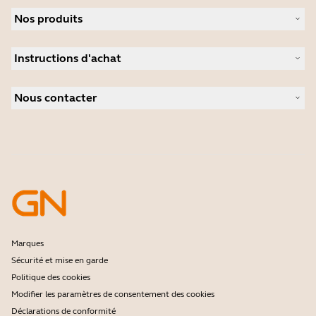
À propos de Jabra
Nos produits
Carrières
Durabilité
Micro-casques
Actualité et communiqués de presse
Instructions d'achat
Speakerphones
Études de cas
Caméras de visioconférence
Localisateur de Partenaire
Caméras personnelles
Nous contacter
Logiciels
Contactez notre service commercial
Accessoires
Contactez le support
Support de la boutique en ligne
Enregistrez votre produit
Programme Développeurs
Programme partenaires
Garantie & Service
Politique de fin de vie de l'entreprise
Marques
Sécurité et mise en garde
Politique des cookies
Modifier les paramètres de consentement des cookies
Déclarations de conformité