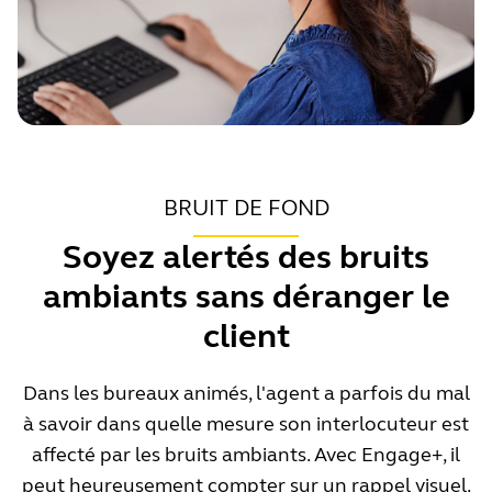
Les micro-casques Engage sont conçus pour offrir de
bonnes performances dans la plupart des situations,
même lorsque le microphone est mal positionné.
Mais dans les espaces bruyants, vous aurez tout
intérêt à le placer correctement.
BRUIT DE FOND
Soyez alertés des bruits
ambiants sans déranger le
client
Dans les bureaux animés, l'agent a parfois du mal
à savoir dans quelle mesure son interlocuteur est
Ce que vous pouvez faire
affecté par les bruits ambiants. Avec Engage+, il
Si vous êtes informé que le microphone est mal
peut heureusement compter sur un rappel visuel.