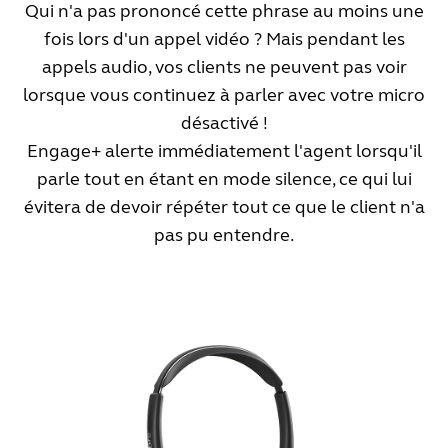
Qui n'a pas prononcé cette phrase au moins une
généralement moins d'une seconde. Mais lorsque les
fois lors d'un appel vidéo ? Mais pendant les
pauses durent plus d'une seconde, elles peuvent être
appels audio, vos clients ne peuvent pas voir
parfois gênantes. Au-delà de 4 secondes, elles
lorsque vous continuez à parler avec votre micro
peuvent même mettre votre interlocuteur dans
désactivé !
l'embarras. Avec Engage+, vous êtes alerté lorsque
Engage+ alerte immédiatement l'agent lorsqu'il
les pauses durent plus de 4 secondes.
parle tout en étant en mode silence, ce qui lui
Ce que vous pouvez faire
évitera de devoir répéter tout ce que le client n'a
pas pu entendre.
En cas d'alerte, essayez de briser le silence le plus
rapidement possible. Si vous ne pouvez pas parler à
votre interlocuteur, par exemple parce que vous
recherchez des informations, prévenez-le et
indiquez-lui que vous serez à nouveau disponible
dans un petit moment.