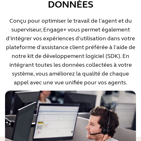
DONNÉES
Conçu pour optimiser le travail de l'agent et du
superviseur, Engage+ vous permet également
d'intégrer vos expériences d'utilisation dans votre
plateforme d'assistance client préférée à l'aide de
notre kit de développement logiciel (SDK). En
intégrant toutes les données collectées à votre
système, vous améliorez la qualité de chaque
appel avec une vue unifiée pour vos agents.
Les notifications Engage+ vous alertent en cas de
bruit de fond... mais généralement, votre micro-
casque fait le nécessaire pour l'éliminer !
Toutefois, les bruits de fond élevés peuvent dégrader
la qualité de votre voix et même être perceptibles