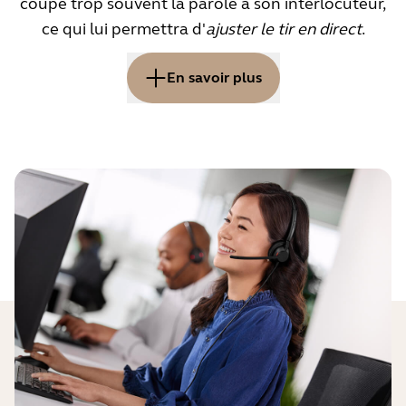
coupe trop souvent la parole à son interlocuteur,
ce qui lui permettra d'
ajuster le tir en direct
.
En savoir plus
Bien qu'elles fassent partie des
échanges, les interruptions
peuvent devenir problématiques
lorsqu'elles deviennent trop
fréquentes.
Il existe différents types d'interruptions dans les
conversations. Certains d'entre elles peuvent être
utiles, comme par exemple lorsqu'elles indiquent
que vous écoutez et comprenez ce que
l'interlocuteur vous dit, ou lorsque vous l'aidez à