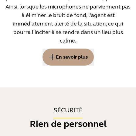
placé, positionnez-le directement devant votre
Ainsi, lorsque les microphones ne parviennent pas
bouche. Vous améliorez ainsi la qualité audio, en
à éliminer le bruit de fond, l'agent est
particulier dans les environnements animés.
immédiatement alerté de la situation, ce qui
pourra l'inciter à se rendre dans un lieu plus
calme.
En savoir plus
Le bruit de fond peut affecter la
qualité des appels, ce qui aura
pour effet de détériorer
l'expérience de conversation et de
SÉCURITÉ
rallonger de jusqu'à 27 % la durée
Rien de personnel
1
des appels