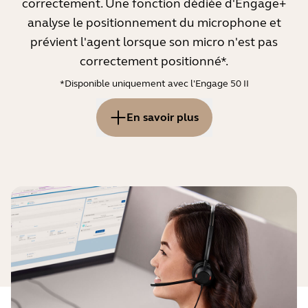
correctement. Une fonction dédiée d'Engage+
analyse le positionnement du microphone et
prévient l'agent lorsque son micro n'est pas
correctement positionné*.
*Disponible uniquement avec l'Engage 50 II
En savoir plus
La position du microphone joue également un rôle
crucial dans la qualité audio. Si le micro n'est pas
placé directement devant la bouche, votre voix
pourra sembler déformée, voire être inaudible. Cette
situation sera d'autant plus vraie que vous vous
trouvez dans un environnement bruyant. Avec un
microphone mal positionné, le micro-casque aura du
mal à faire la différence entre votre voix et les bruits
ambiants.