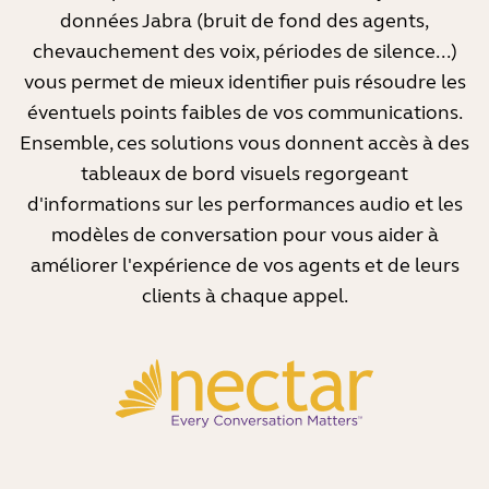
données Jabra (bruit de fond des agents,
Ce que vous pouvez faire
chevauchement des voix, périodes de silence...)
vous permet de mieux identifier puis résoudre les
Lorsque le bruit de fond devient gênant, vous
disposez d'un certain nombre d'options pour
éventuels points faibles de vos communications.
améliorer la situation. Tout d'abord, vérifiez que
Ensemble, ces solutions vous donnent accès à des
votre microphone est placé tout près de votre
tableaux de bord visuels regorgeant
bouche. Vous améliorerez ainsi votre clarté vocale et
d'informations sur les performances audio et les
réduirez l'impact du bruit de fond.
modèles de conversation pour vous aider à
Idéalement, faite une évaluation de votre poste de
améliorer l'expérience de vos agents et de leurs
travail. Vous est-il possible de réduire le bruit de
clients à chaque appel.
fond dans la situation existante ? Par exemple, en
demandant à vos collègues de parler moins fort.
Dans le cas contraire, essayez de changer de lieu de
travail dans la mesure du possible.
1
Conditions audio défavorables dans les centres de contact : Cela risque de vous coûter plus
que prévu - Revendeur télécom
2
Conditions audio défavorables dans les centres de contact : Cela risque de vous coûter plus