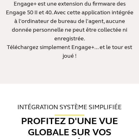
Engage+ est une extension du firmware des
Le bruit de fond peut avoir un impact dévastateur
Engage 50 II et 40. Avec cette application intégrée
sur la qualité des appels et la concentration/le bien-
à l'ordinateur de bureau de l'agent, aucune
être des agents. Plusieurs études ont démontré
donnée personnelle ne peut être collectée ni
qu'une qualité audio médiocre détériore l'expérience
de conversation et rallonge de jusqu'à 27 % la durée
enregistrée.
2
des appels.
Téléchargez simplement Engage+... et le tour est
joué !
Les micro-casques Engage offrent un niveau de
réduction de bruit incomparable. Avec la gamme
Engage, vous avez la certitude d'offrir à votre
interlocuteur une qualité audio irréprochable dans la
plupart des environnements animés. Concrètement,
celui-ci ne subit aucune détérioration du son tant
que le bruit de fond reste inférieur à 55 dB.
INTÉGRATION SYSTÈME SIMPLIFIÉE
PROFITEZ D'UNE VUE
GLOBALE SUR VOS