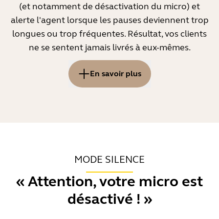
(et notamment de désactivation du micro) et
Si vous recevez une notification d'interruptions
alerte l'agent lorsque les pauses deviennent trop
excessives, laissez l'interlocuteur terminer ses
longues ou trop fréquentes. Résultat, vos clients
phrases. Votre écoute sera plus attentive et vous
ne se sentent jamais livrés à eux-mêmes.
améliorerez son expérience d'appel.
En savoir plus
Les moments de silence prolongés
peuvent mettre l'interlocuteur
dans l'embarras, détériorer son
expérience de conversation et
MODE SILENCE
rallonger la durée des appels.
« Attention, votre micro est
Plus il y a d'échanges dans un appel, plus la
désactivé ! »
conversation sera dynamique. Ces échanges seront
émaillés de pauses de courte durée - durant