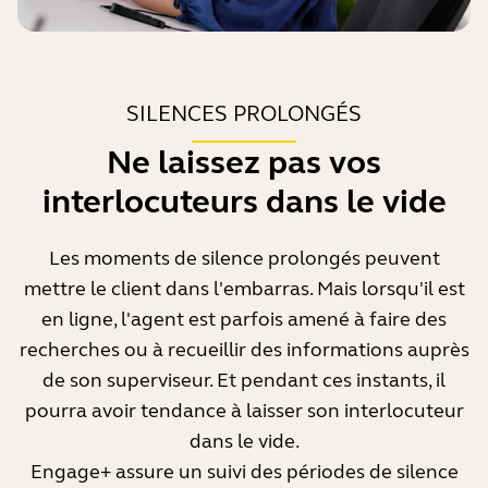
formuler sa pensée.
Mais lorsqu'elles sont trop fréquentes et trop
longues, votre interlocuteur pourra avoir l'impression
que vous ne l'écoutez ou ne le comprenez pas. Cette
SILENCES PROLONGÉS
situation risque de prolonger l'appel et, au final, avoir
Ne laissez pas vos
un impact négatif sur son expérience de
conversation.
interlocuteurs dans le vide
En nous basant sur plusieurs études, nous sommes
Les moments de silence prolongés peuvent
parvenus à la conclusion que les interruptions
mettre le client dans l'embarras. Mais lorsqu'il est
peuvent devenir problématiques lorsqu'elles
interviennent au moins une fois toutes les 45
en ligne, l'agent est parfois amené à faire des
secondes. Mais cette fréquence peut varier en
recherches ou à recueillir des informations auprès
fonction des contextes professionnels et culturels. Si
de son superviseur. Et pendant ces instants, il
cette fréquence vous paraît inadaptée, vous pouvez
pourra avoir tendance à laisser son interlocuteur
l'ajuster dans les paramètres de l'application.
dans le vide.
Engage+ assure un suivi des périodes de silence
Ce que vous pouvez faire