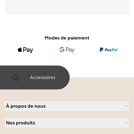
Modes de paiement
Accessoires
À propos de nous
À propos de Jabra
Nos produits
Carrières
Durabilité
Micro-casques