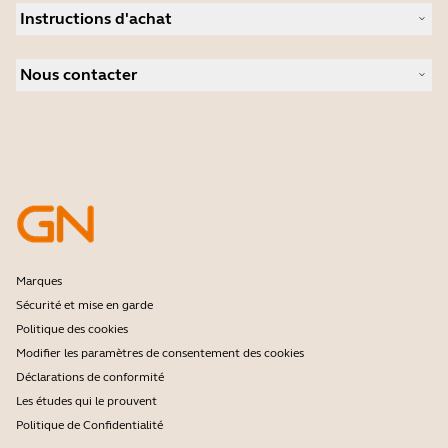
Actualité et communiqués de presse
Instructions d'achat
Speakerphones
Études de cas
Caméras de visioconférence
Localisateur de Partenaire
Caméras personnelles
Nous contacter
Distributeurs
Logiciels
Réduction pour les étudiants
Contactez notre service commercial
Accessoires
Contactez le support
Support de la boutique en ligne
Enregistrez votre produit
Programme Développeurs
Programme Partenaires
Garantie & Service
Politique de fin de vie de l'entreprise
Marques
Sécurité et mise en garde
Politique des cookies
Modifier les paramètres de consentement des cookies
Déclarations de conformité
Les études qui le prouvent
Politique de Confidentialité