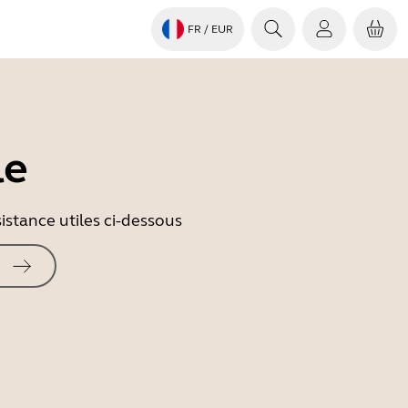
FR
/ EUR
le
istance utiles ci-dessous