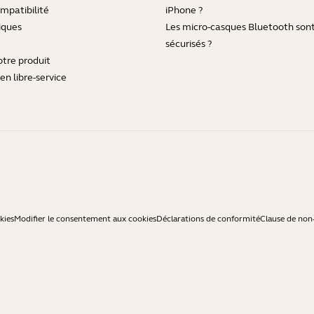
mpatibilité
iPhone ?
iques
Les micro-casques Bluetooth sont-
sécurisés ?
otre produit
en libre-service
kies
Modifier le consentement aux cookies
Déclarations de conformité
Clause de non