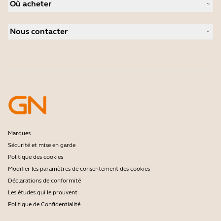
Actualité et communiqués de presse
Où acheter
Speakerphones
Études de cas
Caméras de visioconférence
Distributeurs
Caméras personnelles
Nous contacter
Logiciels
Contactez notre service commercial
Accessoires
Contactez le support
Support de la boutique en ligne
Enregistrez votre produit
Programme Développeurs
Programme Partenaires
Garantie & Service
Politique de fin de vie de l'entreprise
Marques
Sécurité et mise en garde
Politique des cookies
Modifier les paramètres de consentement des cookies
Déclarations de conformité
Les études qui le prouvent
Politique de Confidentialité