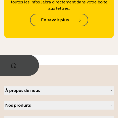
toutes les infos Jabra directement dans votre boîte
aux lettres.
En savoir plus
À propos de nous
À propos de Jabra
Nos produits
Carrières
Durabilité
Micro-casques