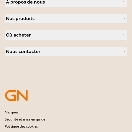
À propos de nous
À propos de Jabra
Nos produits
Carrières
Durabilité
Micro-casques
Actualité et communiqués de presse
Où acheter
Speakerphones
Études de cas
Caméras de visioconférence
Distributeurs
Caméras personnelles
Nous contacter
Logiciels
Contactez notre service commercial
Accessoires
Contactez le support
Support de la boutique en ligne
Enregistrez votre produit
Programme Développeurs
Programme Partenaires
Garantie & Service
Politique de fin de vie de l'entreprise
Marques
Sécurité et mise en garde
Politique des cookies