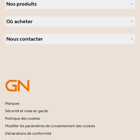
Nos produits
Carrières
Durabilité
Micro-casques
Actualité et communiqués de presse
Où acheter
Speakerphones
Études de cas
Caméras de visioconférence
Distributeurs
Caméras personnelles
Nous contacter
Logiciels
Contactez notre service commercial
Accessoires
Contactez le support
Support de la boutique en ligne
Enregistrez votre produit
Programme Développeurs
Programme Partenaires
Garantie & Service
Politique de fin de vie de l'entreprise
Marques
Sécurité et mise en garde
Politique des cookies
Modifier les paramètres de consentement des cookies
Déclarations de conformité