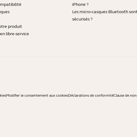
mpatibilité
iPhone ?
iques
Les micro-casques Bluetooth sont-
sécurisés ?
otre produit
en libre-service
kies
Modifier le consentement aux cookies
Déclarations de conformité
Clause de non