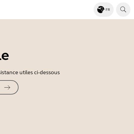
FR
le
istance utiles ci-dessous