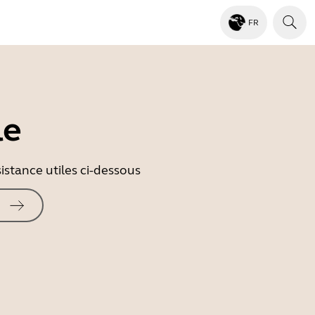
FR
le
istance utiles ci-dessous