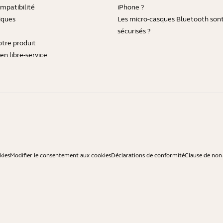
mpatibilité
iPhone ?
iques
Les micro-casques Bluetooth sont-
sécurisés ?
otre produit
en libre-service
kies
Modifier le consentement aux cookies
Déclarations de conformité
Clause de non