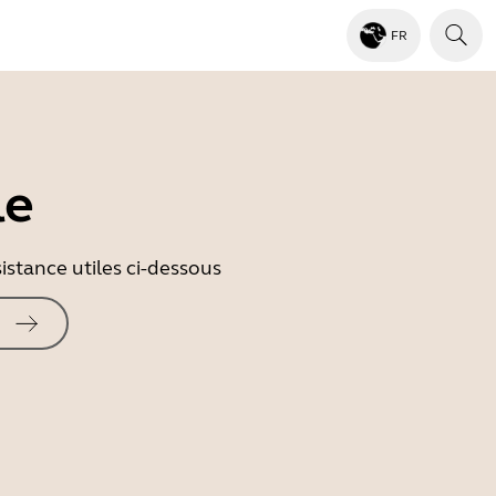
FR
le
istance utiles ci-dessous