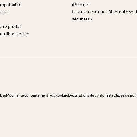
mpatibilité
iPhone ?
iques
Les micro-casques Bluetooth sont-
sécurisés ?
otre produit
en libre-service
kies
Modifier le consentement aux cookies
Déclarations de conformité
Clause de non