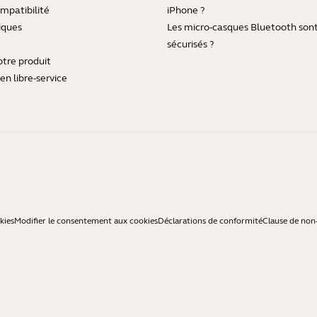
mpatibilité
iPhone ?
iques
Les micro-casques Bluetooth sont-
sécurisés ?
otre produit
en libre-service
kies
Modifier le consentement aux cookies
Déclarations de conformité
Clause de non