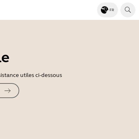
FR
le
istance utiles ci-dessous