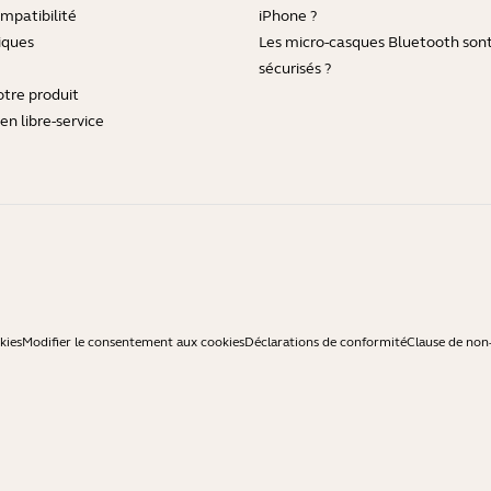
mpatibilité
iPhone ?
iques
Les micro-casques Bluetooth sont-
sécurisés ?
otre produit
en libre-service
kies
Modifier le consentement aux cookies
Déclarations de conformité
Clause de non