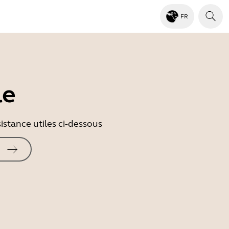
FR
le
istance utiles ci-dessous