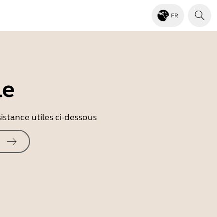
FR
le
istance utiles ci-dessous