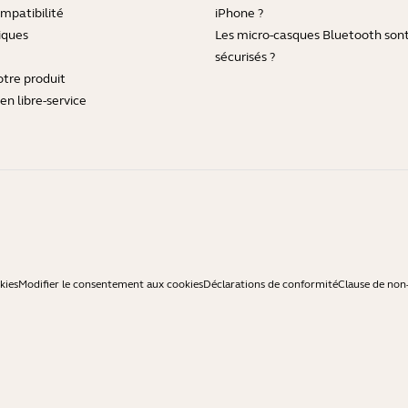
mpatibilité
iPhone ?
iques
Les micro-casques Bluetooth sont-
sécurisés ?
otre produit
en libre-service
kies
Modifier le consentement aux cookies
Déclarations de conformité
Clause de non