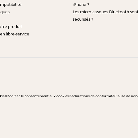
mpatibilité
iPhone ?
iques
Les micro-casques Bluetooth sont-
sécurisés ?
otre produit
en libre-service
kies
Modifier le consentement aux cookies
Déclarations de conformité
Clause de non