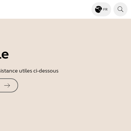
FR
le
istance utiles ci-dessous