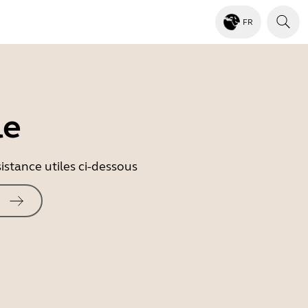
FR
le
istance utiles ci-dessous