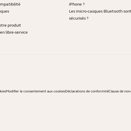
mpatibilité
iPhone ?
iques
Les micro-casques Bluetooth sont-
sécurisés ?
otre produit
en libre-service
kies
Modifier le consentement aux cookies
Déclarations de conformité
Clause de non