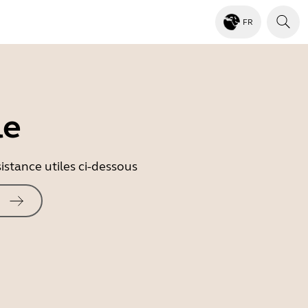
FR
le
istance utiles ci-dessous