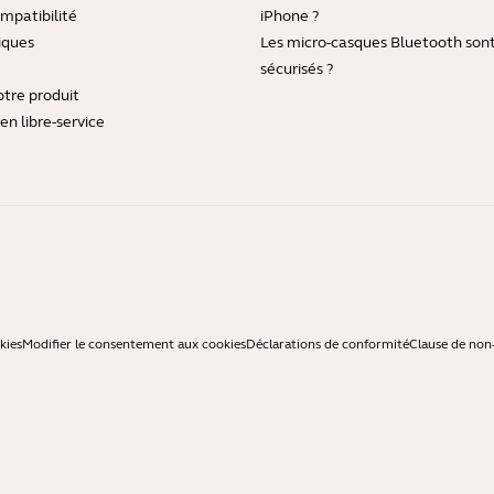
mpatibilité
iPhone ?
iques
Les micro-casques Bluetooth sont-
sécurisés ?
otre produit
en libre-service
kies
Modifier le consentement aux cookies
Déclarations de conformité
Clause de non