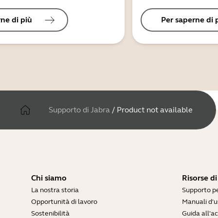
ne di più
Per saperne di 
Supporto di Jabra
/
Product not available
Chi siamo
Risorse d
La nostra storia
Supporto pe
Opportunità di lavoro
Manuali d'u
Sostenibilità
Guida all'