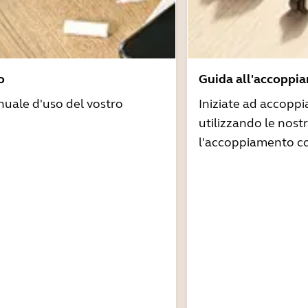
o
Guida all'accoppi
nuale d'uso del vostro
Iniziate ad accoppi
utilizzando le nost
l'accoppiamento co