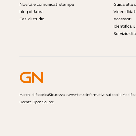
Novità e comunicati stampa
Guida alla 
blog di Jabra
Video didatt
Casi di studio
Accessori
Identifica i
Servizio di 
Marchi di fabbrica
Sicurezza e avvertenze
Informativa sui cookie
Modifica
Licenze Open Source