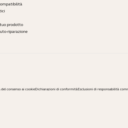
compatibilità
ici
l tuo prodotto
auto-riparazione
 del consenso ai cookie
Dichiarazioni di conformità
Esclusioni di responsabilità com