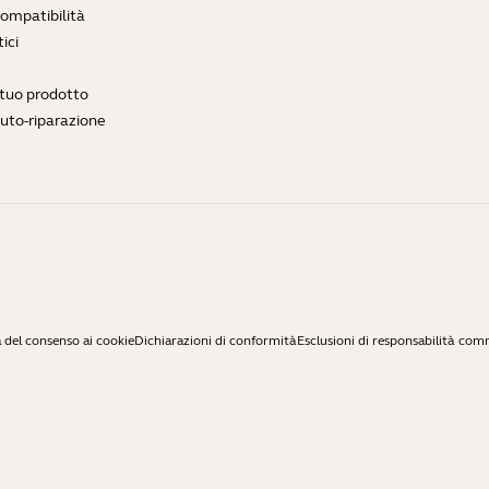
compatibilità
ici
l tuo prodotto
auto-riparazione
 del consenso ai cookie
Dichiarazioni di conformità
Esclusioni di responsabilità com