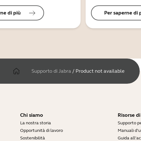
ne di più
Per saperne di 
Supporto di Jabra
/
Product not available
Chi siamo
Risorse d
La nostra storia
Supporto pe
Opportunità di lavoro
Manuali d'u
Sostenibilità
Guida all'