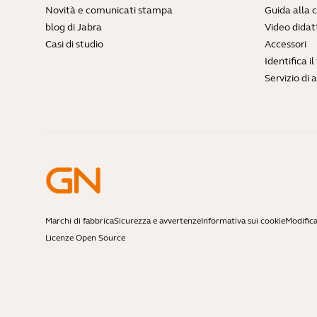
Novità e comunicati stampa
Guida alla 
blog di Jabra
Video didatt
Casi di studio
Accessori
Identifica i
Servizio di 
Marchi di fabbrica
Sicurezza e avvertenze
Informativa sui cookie
Modifica
Licenze Open Source