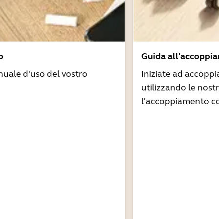
o
Guida all'accoppi
nuale d'uso del vostro
Iniziate ad accoppi
utilizzando le nost
l'accoppiamento co