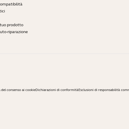
compatibilità
ici
l tuo prodotto
auto-riparazione
 del consenso ai cookie
Dichiarazioni di conformità
Esclusioni di responsabilità com