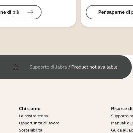
ne di più
Per saperne di 
Supporto di Jabra
/
Product not available
Chi siamo
Risorse d
La nostra storia
Supporto pe
Opportunità di lavoro
Manuali d'u
Sostenibilità
Guida all'