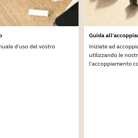
o
Guida all'accoppi
nuale d'uso del vostro
Iniziate ad accoppi
utilizzando le nost
l'accoppiamento co