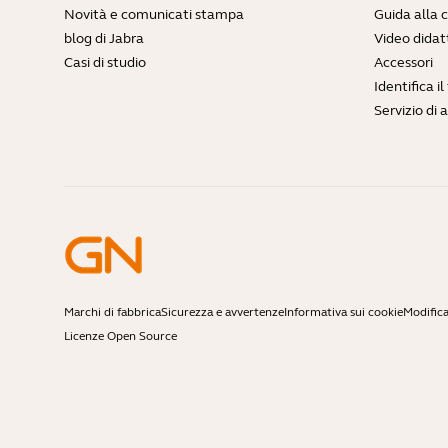
Novità e comunicati stampa
Guida alla 
blog di Jabra
Video didatt
Casi di studio
Accessori
Identifica i
Servizio di 
Marchi di fabbrica
Sicurezza e avvertenze
Informativa sui cookie
Modifica
Licenze Open Source