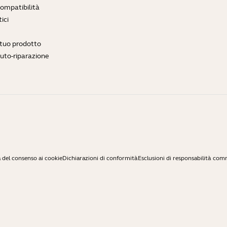
compatibilità
ici
l tuo prodotto
auto-riparazione
 del consenso ai cookie
Dichiarazioni di conformità
Esclusioni di responsabilità com