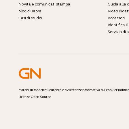
Novità e comunicati stampa
Guida alla 
blog di Jabra
Video didatt
Casi di studio
Accessori
Identifica i
Servizio di 
Marchi di fabbrica
Sicurezza e avvertenze
Informativa sui cookie
Modifica
Licenze Open Source