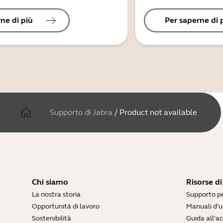
ne di più
Per saperne di 
Supporto di Jabra
/
Product not available
Chi siamo
Risorse d
La nostra storia
Supporto pe
Opportunità di lavoro
Manuali d'u
Sostenibilità
Guida all'