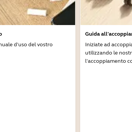
o
Guida all'accoppi
nuale d'uso del vostro
Iniziate ad accoppi
utilizzando le nost
l'accoppiamento co