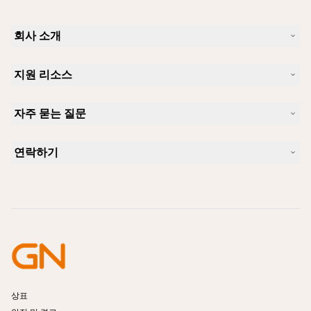
회사 소개
Jabra 소개
지원 리소스
커리어
지속가능성
제품 지원
새 소식 및 보도자료
자주 묻는 질문
사용자 설명서
알아보실 수 있습니다
블루투스 페어링 가이드
Skype에 사용하기 좋은 헤드셋은 무엇입니까?
사례 연구
호환성 가이드
연락하기
iPhone을 위한 좋은 헤드셋은 무엇이 있습니까?
사용법 동영상
블루투스 헤드셋은 안전한가요?
Jabra Sales 연락처
액세서리
온라인 주문
제품 식별
제품 등록
셀프 서비스 수리
리셀러 되기
엔터프라이즈 제품 단종 정책
개발자 프로그램
상표