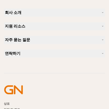
회사 소개
Jabra 소개
지원 리소스
커리어
지속가능성
제품 지원
새 소식 및 보도자료
자주 묻는 질문
사용자 설명서
알아보실 수 있습니다
블루투스 페어링 가이드
Skype에 사용하기 좋은 헤드셋은 무엇입니까?
사례 연구
호환성 가이드
연락하기
iPhone을 위한 좋은 헤드셋은 무엇이 있습니까?
사용법 동영상
블루투스 헤드셋은 안전한가요?
Jabra Sales 연락처
액세서리
온라인 주문
제품 식별
제품 등록
셀프 서비스 수리
리셀러 되기
엔터프라이즈 제품 단종 정책
개발자 프로그램
상표