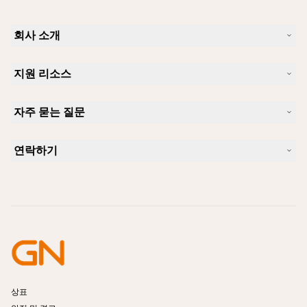
회사 소개
Jabra 소개
지원 리소스
커리어
지속가능성
제품 지원
새 소식 및 보도자료
자주 묻는 질문
사용자 설명서
알아보실 수 있습니다
블루투스 페어링 가이드
Skype에 사용하기 좋은 헤드셋은 무엇입니까?
사례 연구
호환성 가이드
연락하기
iPhone을 위한 좋은 헤드셋은 무엇이 있습니까?
사용법 동영상
블루투스 헤드셋은 안전한가요?
Jabra Sales 연락처
액세서리
온라인 주문
제품 식별
제품 등록
셀프 서비스 수리
리셀러 되기
엔터프라이즈 제품 단종 정책
개발자 프로그램
상표