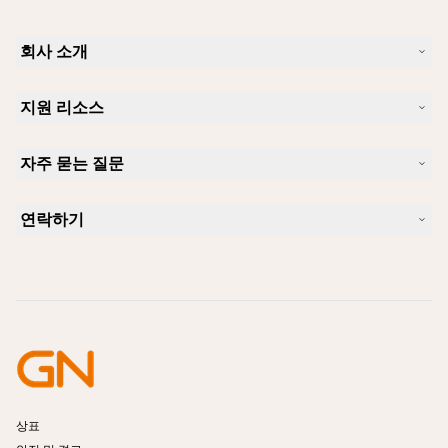
회사 소개
Jabra 소개
지원 리소스
커리어
지속가능성
제품 지원
새 소식 및 보도자료
자주 묻는 질문
사용자 설명서
알아보실 수 있습니다
블루투스 페어링 가이드
Skype에 사용하기 좋은 헤드셋은 무엇입니까?
사례 연구
호환성 가이드
연락하기
iPhone을 위한 좋은 헤드셋은 무엇이 있습니까?
사용법 동영상
블루투스 헤드셋은 안전한가요?
Jabra Sales 연락처
액세서리
온라인 주문
제품 식별
제품 등록
셀프 서비스 수리
리셀러 되기
엔터프라이즈 제품 단종 정책
개발자 프로그램
상표