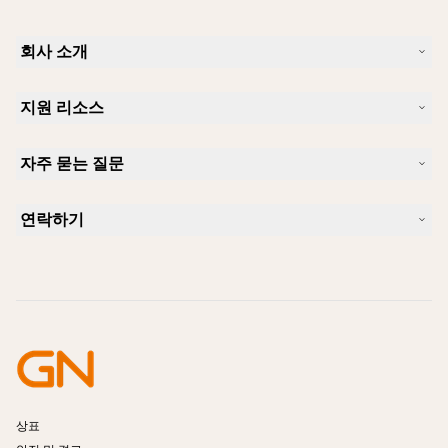
회사 소개
Jabra 소개
지원 리소스
커리어
지속가능성
제품 지원
새 소식 및 보도자료
자주 묻는 질문
사용자 설명서
알아보실 수 있습니다
블루투스 페어링 가이드
Skype에 사용하기 좋은 헤드셋은 무엇입니까?
사례 연구
호환성 가이드
연락하기
iPhone을 위한 좋은 헤드셋은 무엇이 있습니까?
사용법 동영상
블루투스 헤드셋은 안전한가요?
Jabra Sales 연락처
액세서리
온라인 주문
제품 식별
제품 등록
셀프 서비스 수리
리셀러 되기
엔터프라이즈 제품 단종 정책
개발자 프로그램
상표